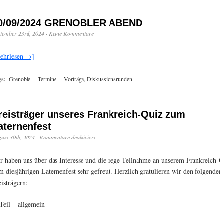
0/09/2024 GRENOBLER ABEND
tember 23rd, 2024
·
Keine Kommentare
ehrlesen →]
gs:
Grenoble
·
Termine
·
Vorträge, Diskussionsrunden
reisträger unseres Frankreich-Quiz zum
aternenfest
ust 30th, 2024
·
Kommentare deaktiviert
r haben uns über das Interesse und die rege Teilnahme an unserem Frankreich
m diesjährigen Laternenfest sehr gefreut. Herzlich gratulieren wir den folgende
eisträgern:
 Teil – allgemein