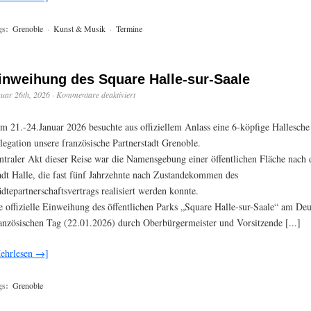
gs:
Grenoble
·
Kunst & Musik
·
Termine
inweihung des Square Halle-sur-Saale
uar 26th, 2026
·
Kommentare deaktiviert
m 21.-24.Januar 2026 besuchte aus offiziellem Anlass eine 6-köpfige Hallesche
legation unsere französische Partnerstadt Grenoble.
ntraler Akt dieser Reise war die Namensgebung einer öffentlichen Fläche nach 
adt Halle, die fast fünf Jahrzehnte nach Zustandekommen des
ädtepartnerschaftsvertrags realisiert werden konnte.
e offizielle Einweihung des öffentlichen Parks „Square Halle-sur-Saale“ am Deu
anzösischen Tag (22.01.2026) durch Oberbürgermeister und Vorsitzende [...]
ehrlesen →]
gs:
Grenoble