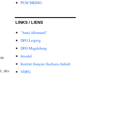
PUSCHKINO
LINKS / LIENS
"Amic'allemand"
DFG Leipzig
DFG Magdeburg
froodel
nem
Institut français Sachsen-Anhalt
t, des
VDFG