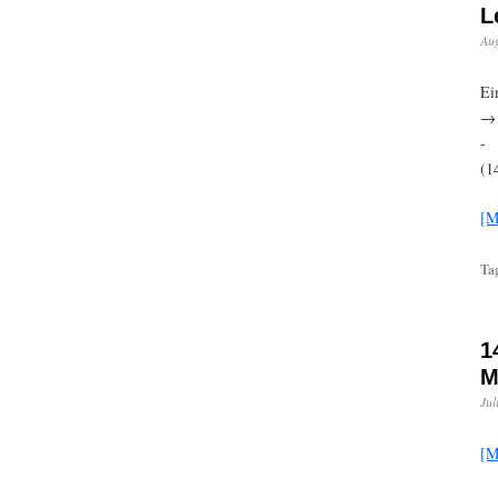
L
Aug
Ei
→ 
-
(1
[M
Ta
1
M
Jul
[M