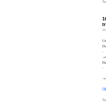
Ta
1
t
Mai
Un
Di
-
→E
Ha
-
→B
[M
Ta