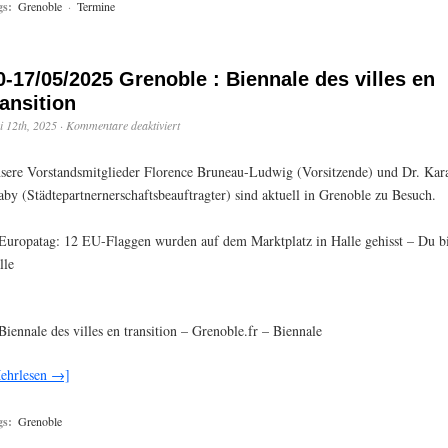
gs:
Grenoble
·
Termine
0-17/05/2025 Grenoble : Biennale des villes en
ransition
 12th, 2025
·
Kommentare deaktiviert
sere Vorstandsmitglieder Florence Bruneau-Ludwig (Vorsitzende) und Dr. Ka
aby (Städtepartnernerschaftsbeauftragter) sind aktuell in Grenoble zu Besuch.
uropatag: 12 EU-Flaggen wurden auf dem Marktplatz in Halle gehisst – Du bi
lle
iennale des villes en transition – Grenoble.fr – Biennale
ehrlesen →]
gs:
Grenoble