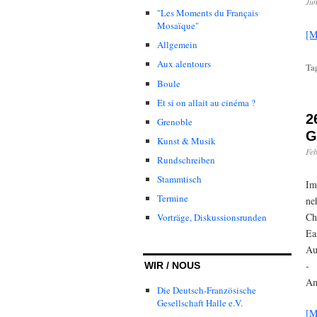
Jun
"Les Moments du Français
Mosaïque"
[M
Allgemein
Aux alentours
Ta
Boule
Et si on allait au cinéma ?
2
Grenoble
G
Kunst & Musik
Feb
Rundschreiben
Stammtisch
Im
Termine
ne
Ch
Vorträge, Diskussionsrunden
Ea
Au
-
WIR / NOUS
Am
Die Deutsch-Französische
Gesellschaft Halle e.V.
[M