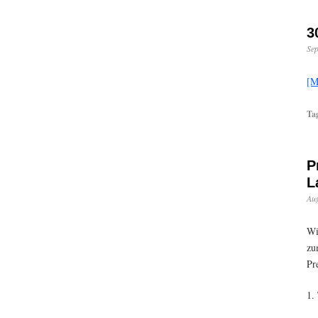
3
Sep
[M
Ta
P
L
Aug
Wi
zu
Pr
1.