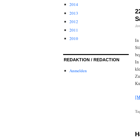
2014
2
2013
S
2012
Jan
2011
2010
In
St
be
REDAKTION / REDACTION
In
kl
Anmelden
Zu
Ku
[M
Ta
H