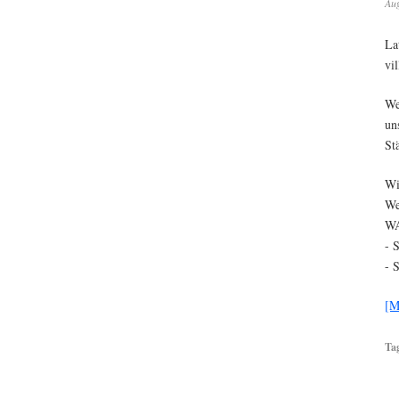
Aug
La
vi
We
un
St
Wi
We
W
- 
- 
[M
Ta