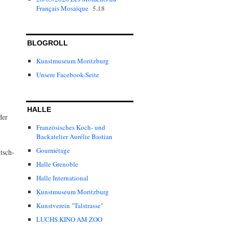
5.18
Français Mosaïque
BLOGROLL
Kunstmuseum Moritzburg
Unsere Facebook-Seite
HALLE
der
Französisches Koch- und
Backatelier Aurélie Bastian
Gourmétage
tsch-
Halle Grenoble
Halle International
Kunstmuseum Moritzburg
Kunstverein "Talstrasse"
LUCHS.KINO AM ZOO