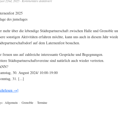
ust 22nd, 2025
·
Kommentare deaktiviert
ternenfest 2025
llage des jumelages
r mehr über die lebendige Städtepartnerschaft zwischen Halle und Grenoble u
sere sonstigen Aktivitäten erfahren möchte, kann uns auch in diesem Jahr wied
ädtepartnerschaftsdorf auf dem Laternenfest besuchen.
r freuen uns auf zahlreiche interessante Gespräche und Begegnungen.
itere Städtepartnerschaftsvereine sind natürlich auch wieder vertreten.
ANN?
Samstag, 30. August 2024/ 10:00-19:00
Sonntag, 31. [...]
ehrlesen →]
gs:
Allgemein
·
Grenoble
·
Termine