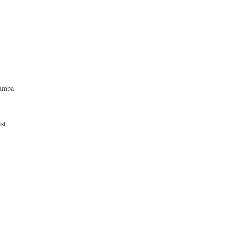
ramba
st