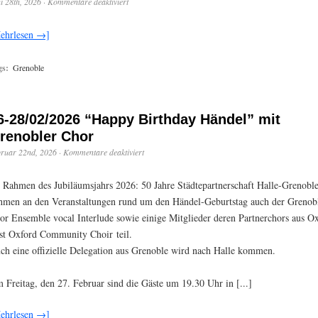
i 28th, 2026
·
Kommentare deaktiviert
ehrlesen →]
gs:
Grenoble
6-28/02/2026 “Happy Birthday Händel” mit
renobler Chor
ruar 22nd, 2026
·
Kommentare deaktiviert
 Rahmen des Jubiläumsjahrs 2026: 50 Jahre Städtepartnerschaft Halle-Grenobl
hmen an den Veranstaltungen rund um den Händel-Geburtstag auch der Grenob
or Ensemble vocal Interlude sowie einige Mitglieder deren Partnerchors aus O
st Oxford Community Choir teil.
ch eine offizielle Delegation aus Grenoble wird nach Halle kommen.
 Freitag, den 27. Februar sind die Gäste um 19.30 Uhr in [...]
ehrlesen →]