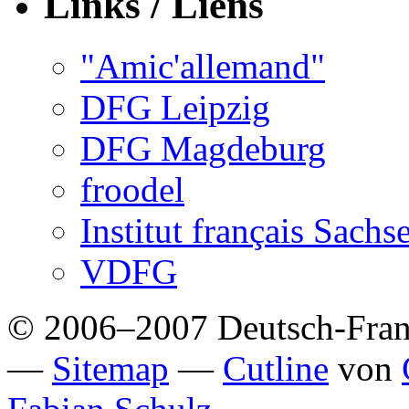
Links / Liens
"Amic'allemand"
DFG Leipzig
DFG Magdeburg
froodel
Institut français Sach
VDFG
© 2006–2007 Deutsch-Franzö
—
Sitemap
—
Cutline
von