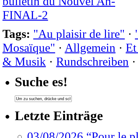
Tags:
"Au plaisir de lire"
·
Mosaïque"
·
Allgemein
·
Et
& Musik
·
Rundschreiben
Suche es!
Letzte Einträge
03/08/2026 “Pour le 