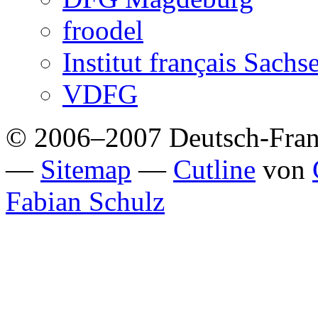
froodel
Institut français Sach
VDFG
© 2006–2007 Deutsch-Franzö
—
Sitemap
—
Cutline
von
Fabian Schulz