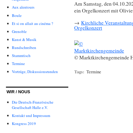
Am Samstag, den 04.10.202
Aux alentours
ein Orgelkonzert mit Olivi
Boule
→
Kirchliche Veranstaltun
Et si on allait au cinéma ?
Orgelkonzert
Grenoble
-
-
Kunst & Musik
Rundschreiben
Stammtisch
© Marktkirchengemeinde Ha
Termine
Tags:
Termine
Vorträge, Diskussionsrunden
WIR / NOUS
Die Deutsch-Französische
Gesellschaft Halle e.V.
Kontakt und Impressum
Kongress 2019