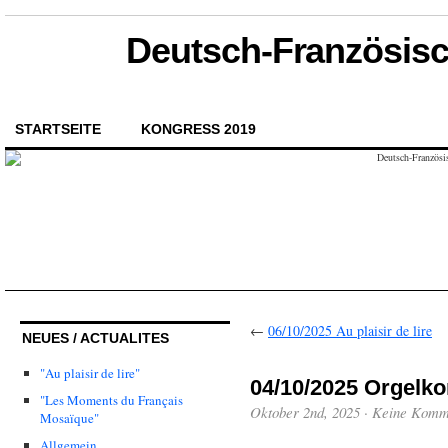
Deutsch-Französisch
STARTSEITE
KONGRESS 2019
←
06/10/2025 Au plaisir de lire
NEUES / ACTUALITES
"Au plaisir de lire"
04/10/2025 Orgelko
"Les Moments du Français
Oktober 2nd, 2025
·
Keine Komm
Mosaïque"
Allgemein