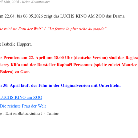
il 18th, 2026
·
Keine Kommentare
m 22.04. bis 06.05.2026 zeigt das LUCHS KINO AM ZOO das Drama
ie reichste Frau der Welt” / “La femme la plus riche du monde”
t Isabelle Huppert.
r Premiere am 22. April um 18.00 Uhr (deutsche Version) sind der Regiss
ierry Klifa und der Darsteller Raphaël Personnaz (spielte zuletzt Maurice
 Bolero) zu Gast.
 30. April läuft der Film in der Originalversion mit Untertiteln.
LUCHS.KINO am ZOO
gs:
Et si on allait au cinéma ?
·
Termine