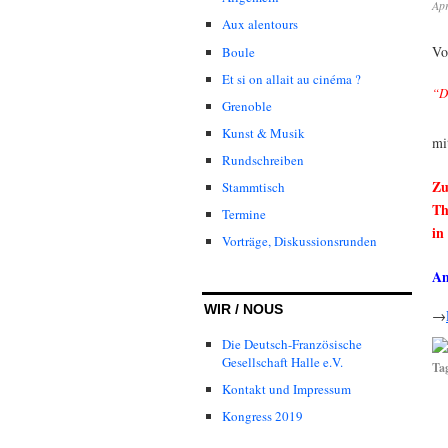
Apr
Aux alentours
Vo
Boule
Et si on allait au cinéma ?
“D
Grenoble
Kunst & Musik
mi
Rundschreiben
Zu
Stammtisch
Th
Termine
in
Vorträge, Diskussionsrunden
Am
WIR / NOUS
→
–
Die Deutsch-Französische
Gesellschaft Halle e.V.
Ta
Kontakt und Impressum
Kongress 2019