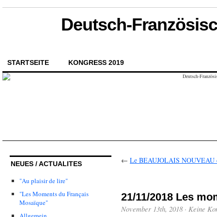
Deutsch-Französisch
STARTSEITE
KONGRESS 2019
←
Le BEAUJOLAIS NOUVEAU est
NEUES / ACTUALITES
"Au plaisir de lire"
"Les Moments du Français
21/11/2018 Les mo
Mosaïque"
November 13th, 2018
·
Keine Ko
Allgemein