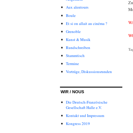
Zu
Aux alentours
Mo
Boule
WA
Et si on allait au cinéma ?
Grenoble
WO
Kunst & Musik
Rundschreiben
Ta
Stammtisch
Termine
Vorträge, Diskussionsrunden
WIR / NOUS
Die Deutsch-Französische
Gesellschaft Halle e.V.
Kontakt und Impressum
Kongress 2019