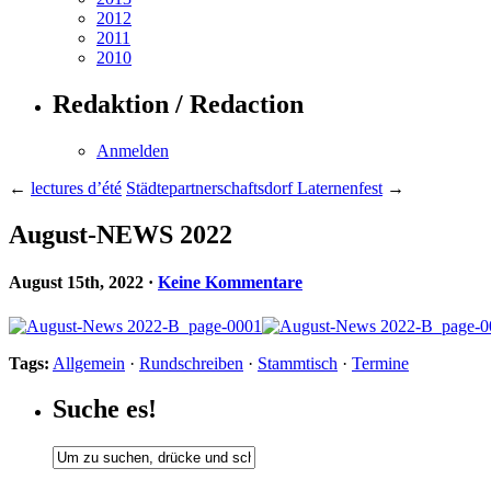
2012
2011
2010
Redaktion / Redaction
Anmelden
←
lectures d’été
Städtepartnerschaftsdorf Laternenfest
→
August-NEWS 2022
August 15th, 2022
·
Keine Kommentare
Tags:
Allgemein
·
Rundschreiben
·
Stammtisch
·
Termine
Suche es!