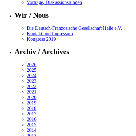
Vorträge, Diskussionsrunden
Wir / Nous
Die Deutsch-Französische Gesellschaft Halle e.V.
Kontakt und Impressum
Kongress 2019
Archiv / Archives
2026
2025
2024
2023
2022
2021
2020
2019
2018
2017
2016
2015
2014
2013