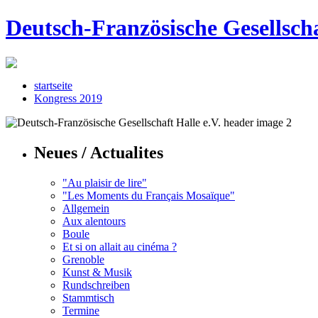
Deutsch-Französische Gesellscha
startseite
Kongress 2019
Neues / Actualites
"Au plaisir de lire"
"Les Moments du Français Mosaïque"
Allgemein
Aux alentours
Boule
Et si on allait au cinéma ?
Grenoble
Kunst & Musik
Rundschreiben
Stammtisch
Termine